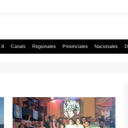
.9
Canals
Regionales
Provinciales
Nacionales
D