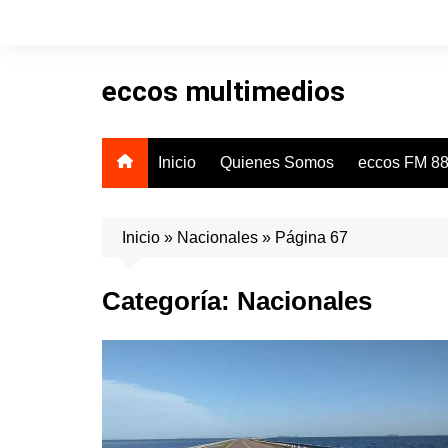
Skip
to
content
eccos multimedios
Inicio
Quienes Somos
eccos FM 88
Inicio
»
Nacionales
»
Página 67
Categoría:
Nacionales