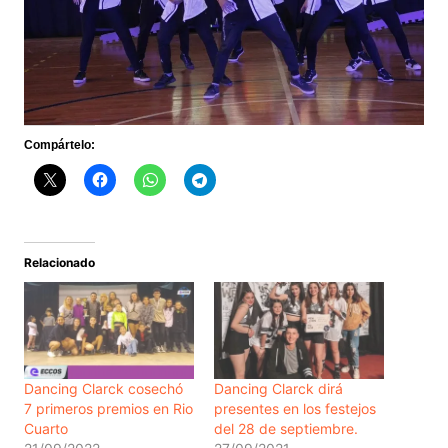
Compártelo:
Relacionado
Dancing Clarck cosechó
Dancing Clarck dirá
7 primeros premios en Rio
presentes en los festejos
Cuarto
del 28 de septiembre.