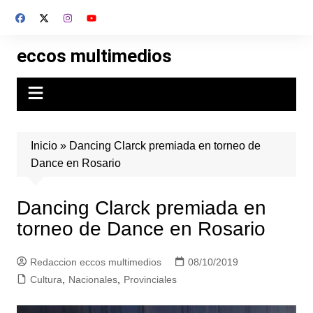
Skip
to
content
eccos multimedios
Inicio
»
Dancing Clarck premiada en torneo de
Dance en Rosario
Dancing Clarck premiada en
torneo de Dance en Rosario
Redaccion eccos multimedios
08/10/2019
Cultura
,
Nacionales
,
Provinciales