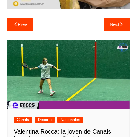
Navegación
Prev
Next
de
entradas
Canals
Deporte
Nacionales
Valentina Rocca: la joven de Canals