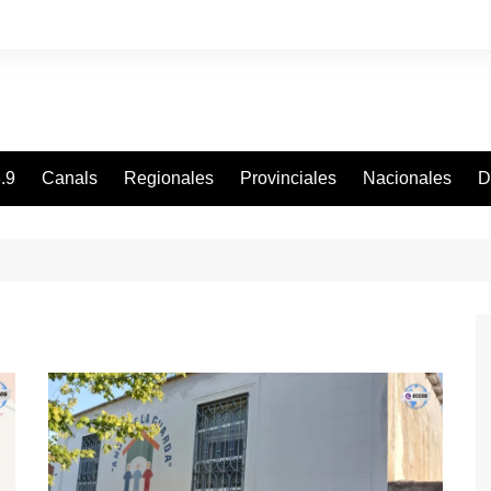
.9
Canals
Regionales
Provinciales
Nacionales
D