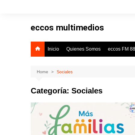
Skip
to
content
eccos multimedios
Inicio
Quienes Somos
eccos FM 88
Home
Sociales
Categoría:
Sociales