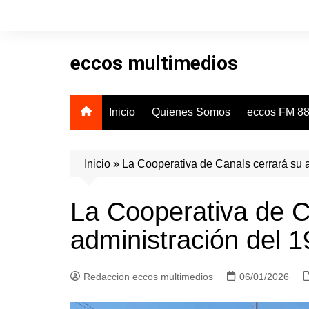
Skip
to
content
eccos multimedios
Inicio
Quienes Somos
eccos FM 88
Inicio
»
La Cooperativa de Canals cerrará su a
La Cooperativa de C
administración del 1
Redaccion eccos multimedios
06/01/2026