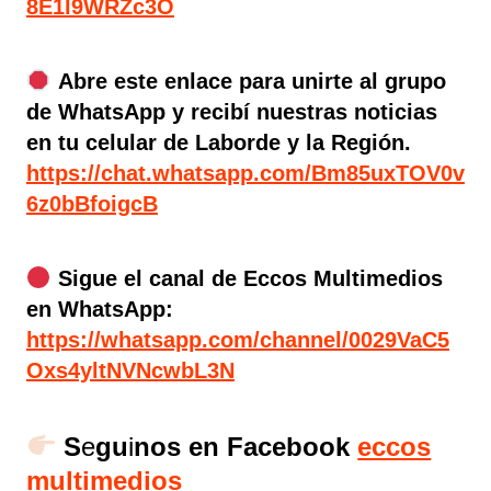
8E1l9WRZc3O
Abre este enlace para unirte al grupo
de WhatsApp y recibí nuestras noticias
en tu celular de Laborde y la Región.
https://chat.whatsapp.com/Bm85uxTOV0v
6z0bBfoigcB
Sigue el canal de Eccos Multimedios
en WhatsApp:
https://whatsapp.com/channel/0029VaC5
Oxs4yltNVNcwbL3N
S
e
gu
i
nos en Facebook
eccos
multimedios