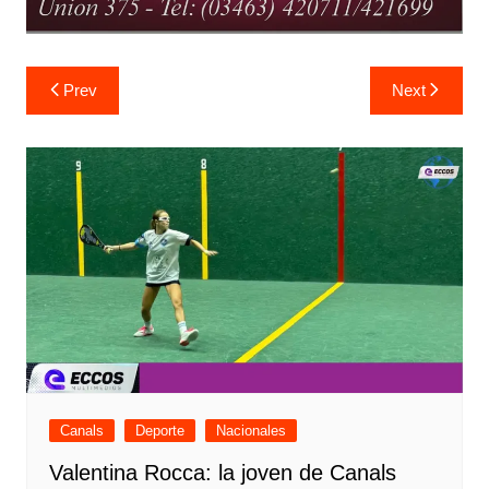
Navegación
Prev
Next
de
entradas
Canals
Deporte
Nacionales
Valentina Rocca: la joven de Canals