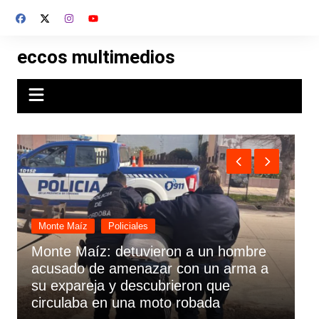
Skip
to
content
eccos multimedios
Gral. Viamonte
Policiales
Detuvieron a un joven de 25 años en
Viamonte por una causa de violencia
familiar y de género