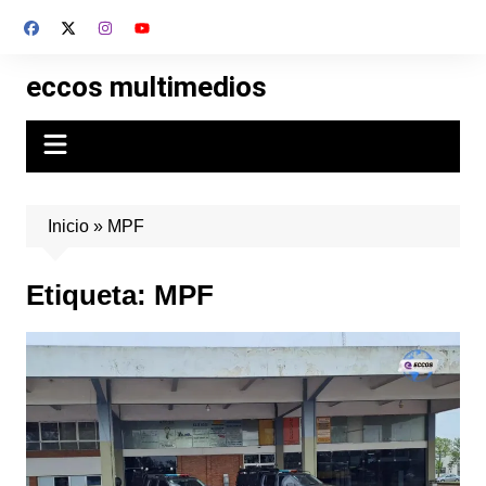
Skip
to
content
eccos multimedios
Inicio
»
MPF
Etiqueta:
MPF