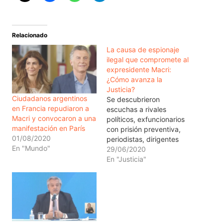
Relacionado
La causa de espionaje
ilegal que compromete al
expresidente Macri:
¿Cómo avanza la
Justicia?
Ciudadanos argentinos
Se descubrieron
en Francia repudiaron a
escuchas a rivales
Macri y convocaron a una
políticos, exfuncionarios
manifestación en París
con prisión preventiva,
01/08/2020
periodistas, dirigentes
En "Mundo"
sociales y sindicales, y a
29/06/2020
miembros del anterior
En "Justicia"
Gobierno. La Justicia de
Argentina avanza en la
investigación por el
supuesto espionaje
ilegal que el Gobierno de
Mauricio Macri habría