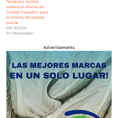
Fernández recibirá
realizado contra rivales
mañana el informe del
políticos, periodistas,
Consejo Consultivo para
dirigentes sociales,
la reforma del sistema
líderes religiosos, jueces y
judicial
hasta…
09/12/2020
En "Nacionales"
Advertisements