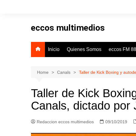
Skip
to
content
eccos multimedios
Inicio
Quienes Somos
eccos FM 88
Home
Canals
Taller de Kick Boxing y autod
Taller de Kick Boxin
Canals, dictado por 
Redaccion eccos multimedios
09/10/2019