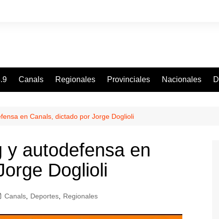
.9
Canals
Regionales
Provinciales
Nacionales
D
efensa en Canals, dictado por Jorge Doglioli
g y autodefensa en
Jorge Doglioli
Canals
,
Deportes
,
Regionales