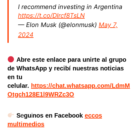
I recommend investing in Argentina
https://t.co/DIrcf8TsLN
— Elon Musk (@elonmusk)
May 7,
2024
Abre este enlace para unirte al grupo
de WhatsApp y recibí nuestras noticias
en tu
celular.
https://chat.whatsapp.com/LdmM
Otgch128E1l9WRZc3O
S
e
gu
i
nos en Facebook
eccos
multimedios