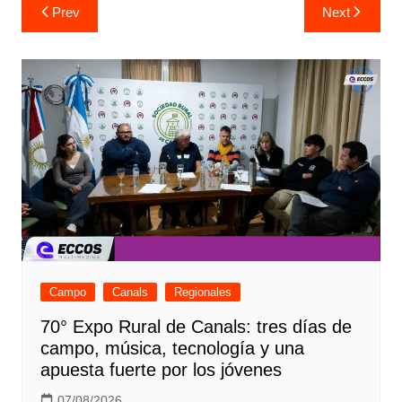
Navegación
Prev
Next
de
entradas
Campo
Canals
Regionales
70° Expo Rural de Canals: tres días de
campo, música, tecnología y una
apuesta fuerte por los jóvenes
07/08/2026