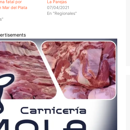
ma fatal por
La Parejas
n Mar del Plata
07/04/2021
En "Regionales"
s"
ertisements