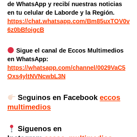
de WhatsApp y recibí nuestras noticias
en tu celular de Laborde y la Región.
https://chat.whatsapp.com/Bm85uxTOV0v
6z0bBfoigcB
Sigue el canal de Eccos Multimedios
en WhatsApp:
https://whatsapp.com/channel/0029VaC5
Oxs4yltNVNcwbL3N
S
e
gu
i
nos en Facebook
eccos
multimedios
Siguenos en