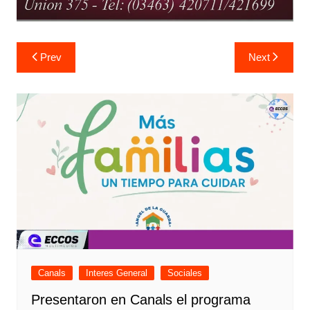
Navegación
Prev
Next
de
entradas
Canals
Interes General
Sociales
Presentaron en Canals el programa