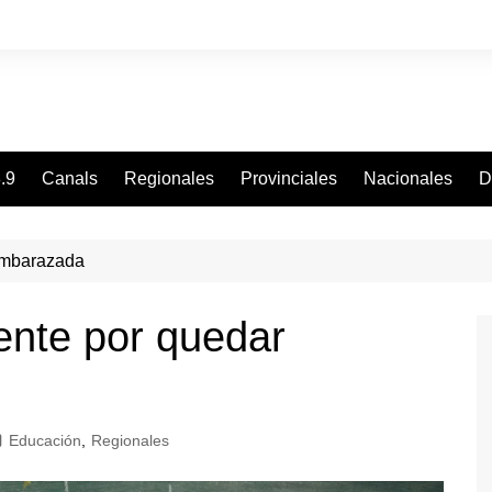
.9
Canals
Regionales
Provinciales
Nacionales
D
embarazada
ente por quedar
Educación
,
Regionales