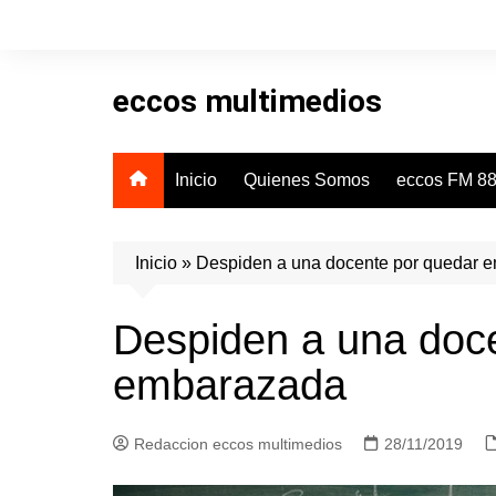
Skip
to
content
eccos multimedios
Inicio
Quienes Somos
eccos FM 88
Inicio
»
Despiden a una docente por quedar 
Despiden a una doc
embarazada
Redaccion eccos multimedios
28/11/2019