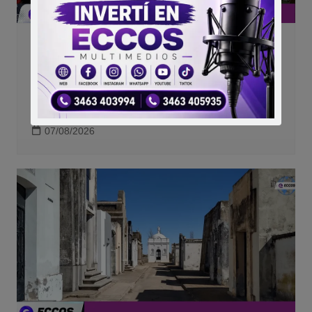
Campo
Canals
Regionales
70° Expo Rural de Canals: tres días de
campo, música, tecnología y una
apuesta fuerte por los jóvenes
07/08/2026