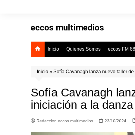
Skip
to
content
eccos multimedios
Inicio
Quienes Somos
eccos FM 88
Inicio
»
Sofía Cavanagh lanza nuevo taller de 
Sofía Cavanagh lanz
iniciación a la danz
Redaccion eccos multimedios
23/10/2024