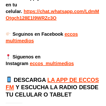
en tu
celular.
https://chat.whatsapp.com/LdmM
Otgch128E1l9WRZc3O
S
e
gu
i
nos en Facebook
eccos
multimedios
Siguenos en
Instagram
eccos_multimedios
DESCARGA
LA APP DE ECCOS
FM
Y ESCUCHA LA RADIO DESDE
TU CELULAR O TABLET