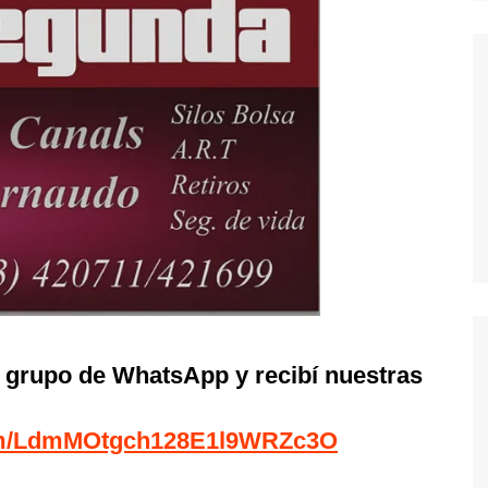
l grupo de WhatsApp y recibí nuestras
com/LdmMOtgch128E1l9WRZc3O