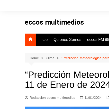
Skip
to
content
eccos multimedios
Inicio
Quienes Somos
eccos FM 88
Home
Clima
“Predicción Meteorológica par
“Predicción Meteorol
11 de Enero de 202
Redaccion eccos multimedios
11/01/2024