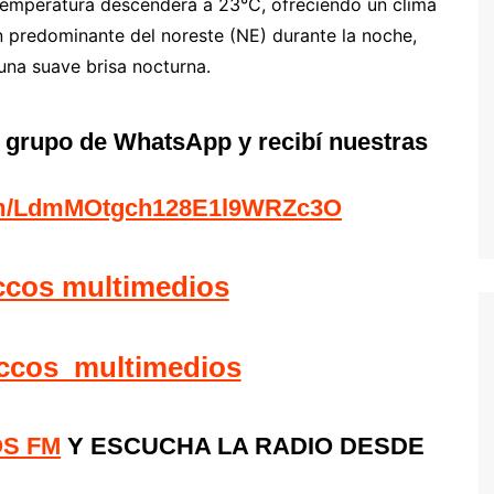
 temperatura descenderá a 23°C, ofreciendo un clima
n predominante del noreste (NE) durante la noche,
una suave brisa nocturna.
l grupo de WhatsApp y recibí nuestras
com/LdmMOtgch128E1l9WRZc3O
ccos multimedios
ccos_multimedios
OS FM
Y ESCUCHA LA RADIO DESDE