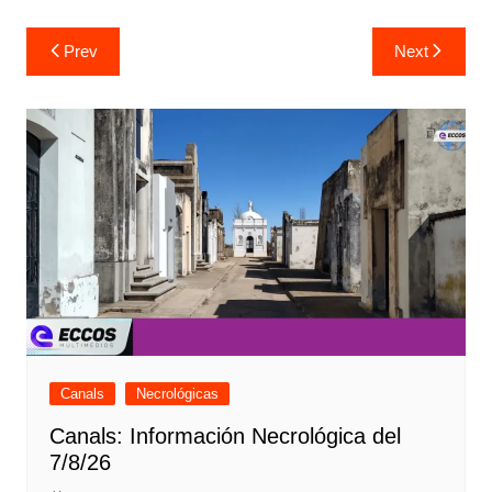
Navegación
Prev
Next
de
entradas
Canals
Necrológicas
Canals: Información Necrológica del
7/8/26