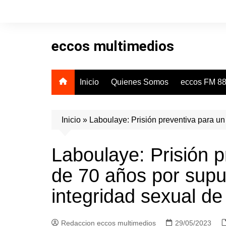
Skip
to
content
eccos multimedios
Inicio
Quienes Somos
eccos FM 88
Inicio
»
Laboulaye: Prisión preventiva para un
Laboulaye: Prisión p
de 70 años por supue
integridad sexual d
Redaccion eccos multimedios
29/05/2023