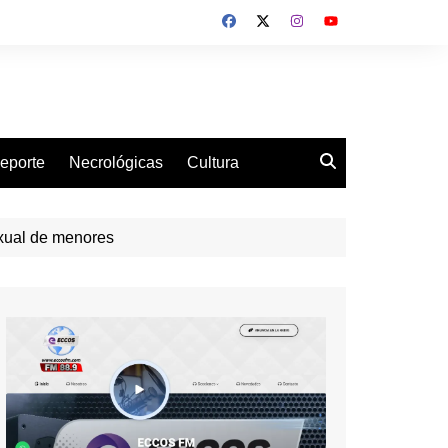
eporte
Necrológicas
Cultura
exual de menores