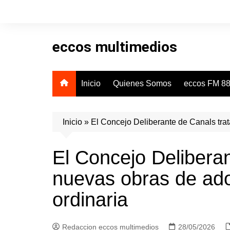
Skip
to
content
eccos multimedios
Inicio
Quienes Somos
eccos FM 88
Inicio
»
El Concejo Deliberante de Canals tra
El Concejo Deliberan
nuevas obras de ad
ordinaria
Redaccion eccos multimedios
28/05/2026