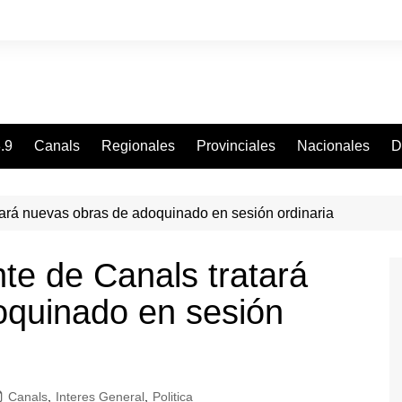
.9
Canals
Regionales
Provinciales
Nacionales
D
tará nuevas obras de adoquinado en sesión ordinaria
te de Canals tratará
oquinado en sesión
Canals
,
Interes General
,
Politica