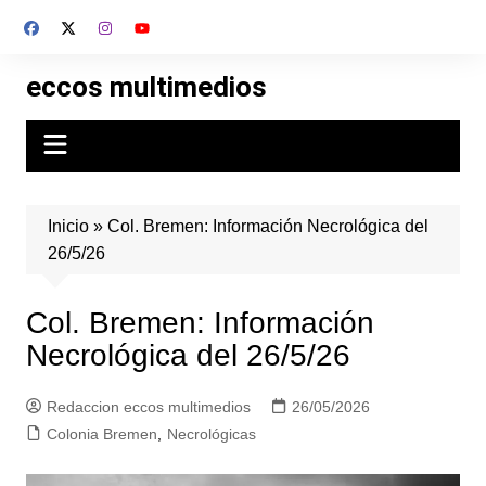
Skip
to
content
eccos multimedios
Inicio
»
Col. Bremen: Información Necrológica del
26/5/26
Col. Bremen: Información
Necrológica del 26/5/26
Redaccion eccos multimedios
26/05/2026
Colonia Bremen
,
Necrológicas