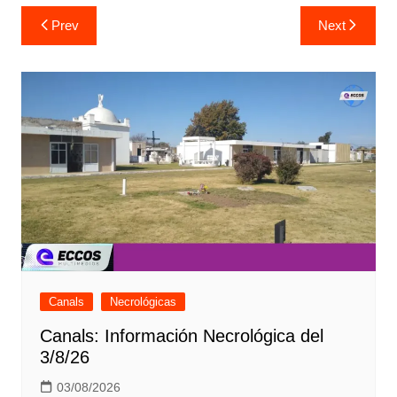
Navegación
Prev
Next
de
entradas
Canals
Necrológicas
Canals: Información Necrológica del
3/8/26
03/08/2026