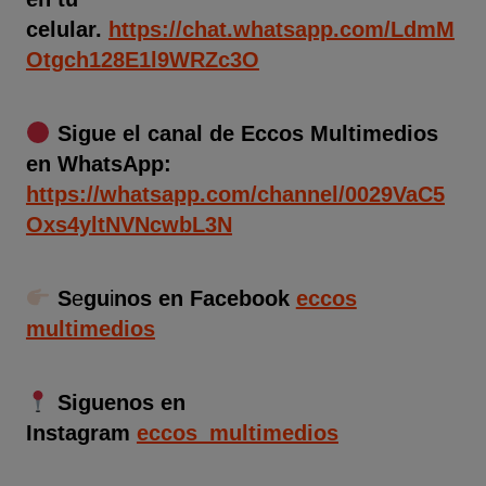
celular.
https://chat.whatsapp.com/LdmM
Otgch128E1l9WRZc3O
Sigue el canal de Eccos Multimedios
en WhatsApp:
https://whatsapp.com/channel/0029VaC5
Oxs4yltNVNcwbL3N
S
e
gu
i
nos en Facebook
eccos
multimedios
Siguenos en
Instagram
eccos_multimedios