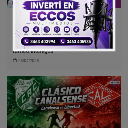
Canals
Deporte
FUTBOL FEMENINO
Regionales
Fútbol femenino en marcha: Canalense
y Libertad se preparan para un histórico
torneo interligas
25/04/2026