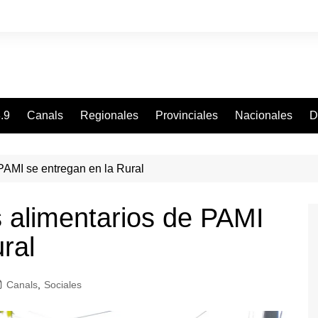
.9
Canals
Regionales
Provinciales
Nacionales
D
PAMI se entregan en la Rural
s alimentarios de PAMI
ral
Canals
,
Sociales