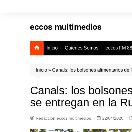
Skip
to
content
eccos multimedios
Inicio
Quienes Somos
eccos FM 88
Inicio
»
Canals: los bolsones alimentarios de 
Canals: los bolsone
se entregan en la Ru
Redaccion eccos multimedios
22/04/2020