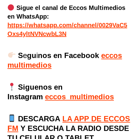
Sigue el canal de Eccos Multimedios
en WhatsApp:
https://whatsapp.com/channel/0029VaC5
Oxs4yltNVNcwbL3N
S
e
gu
i
nos en Facebook
eccos
multimedios
Siguenos en
Instagram
eccos_multimedios
DESCARGA
LA APP DE ECCOS
FM
Y ESCUCHA LA RADIO DESDE
TU CELULAR O TABLET