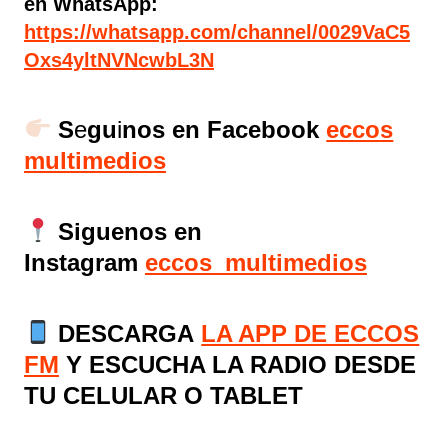
en WhatsApp:
https://whatsapp.com/channel/0029VaC5
Oxs4yltNVNcwbL3N
S
e
gu
i
nos en Facebook
eccos
multimedios
Siguenos en
Instagram
eccos_multimedios
DESCARGA
LA APP DE ECCOS
FM
Y ESCUCHA LA RADIO DESDE
TU CELULAR O TABLET