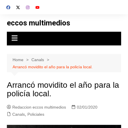
Skip
to
content
eccos multimedios
Home
Canals
Arrancó movidito el año para la policía local.
Arrancó movidito el año para la
policía local.
Redaccion eccos multimedios
02/01/2020
Canals
,
Policiales