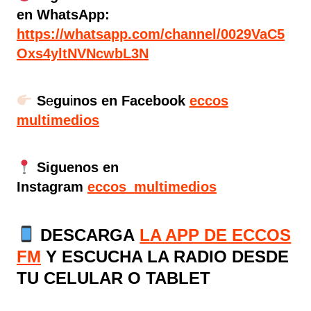
en WhatsApp:
https://whatsapp.com/channel/0029VaC5
Oxs4yltNVNcwbL3N
S
e
gu
i
nos en Facebook
eccos
multimedios
Siguenos en
Instagram
eccos_multimedios
DESCARGA
LA APP DE ECCOS
FM
Y ESCUCHA LA RADIO DESDE
TU CELULAR O TABLET