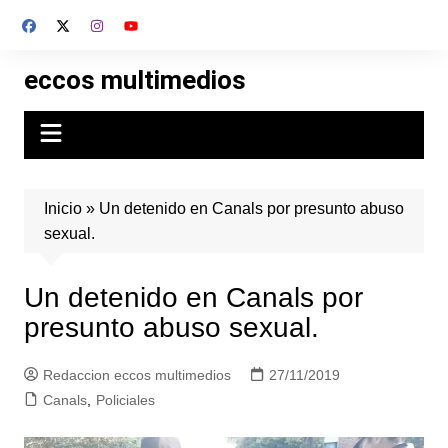
Skip
to
content
eccos multimedios
Inicio
»
Un detenido en Canals por presunto abuso
sexual.
Un detenido en Canals por
presunto abuso sexual.
Redaccion eccos multimedios
27/11/2019
Canals
,
Policiales