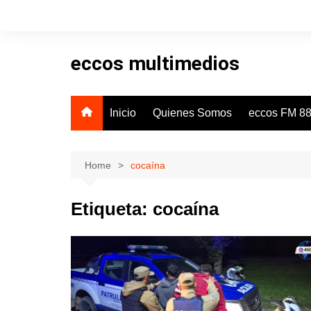
Skip
to
content
eccos multimedios
Inicio
Quienes Somos
eccos FM 88
Home
cocaína
Etiqueta:
cocaína