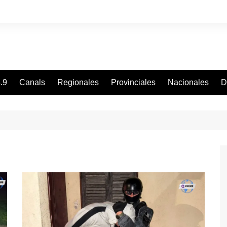
.9
Canals
Regionales
Provinciales
Nacionales
D