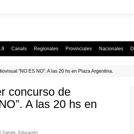
.9
Canals
Regionales
Provinciales
Nacionales
D
iovisual “NO ES NO”. A las 20 hs en Plaza Argentina.
er concurso de
NO”. A las 20 hs en
Canals
,
Educación