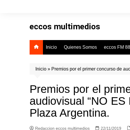
Skip
to
content
eccos multimedios
Inicio
Quienes Somos
eccos FM 88
Inicio
»
Premios por el primer concurso de aud
Premios por el prim
audiovisual “NO ES 
Plaza Argentina.
Redaccion eccos multimedios
22/11/2019