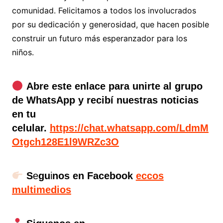
comunidad. Felicitamos a todos los involucrados
por su dedicación y generosidad, que hacen posible
construir un futuro más esperanzador para los
niños.
Abre este enlace para unirte al grupo
de WhatsApp y recibí nuestras noticias
en tu
celular.
https://chat.whatsapp.com/LdmM
Otgch128E1l9WRZc3O
S
e
gu
i
nos en Facebook
eccos
multimedios