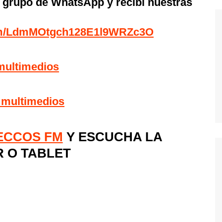
l grupo de WhatsApp y recibí nuestras
com/LdmMOtgch128E1l9WRZc3O
multimedios
_multimedios
 ECCOS FM
Y ESCUCHA LA
R O TABLET