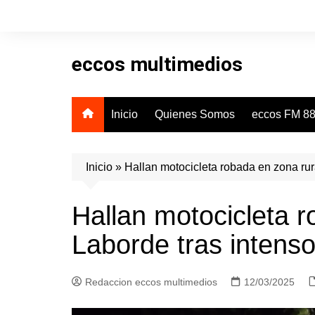
Skip
to
content
eccos multimedios
Inicio
Quienes Somos
eccos FM 88
Inicio
»
Hallan motocicleta robada en zona rura
Hallan motocicleta r
Laborde tras intenso 
Redaccion eccos multimedios
12/03/2025