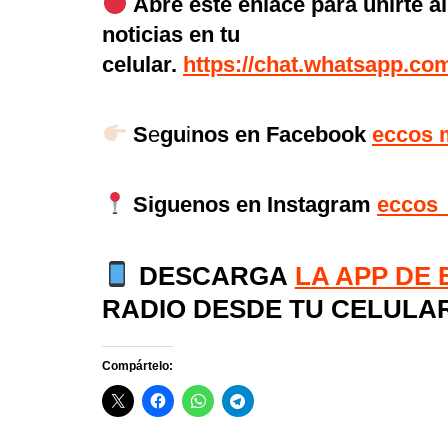
Abre este enlace para unirte a
noticias en tu
celular.
https://chat.whatsapp.
S
e
gu
i
nos en Facebook
eccos 
Siguenos en Instagram
eccos
DESCARGA
LA APP DE
RADIO DESDE TU CELULA
Compártelo: