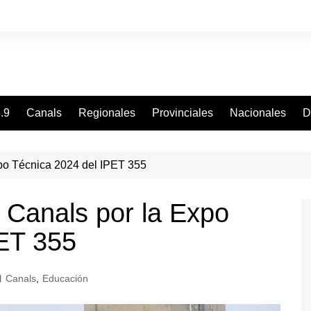
.9
Canals
Regionales
Provinciales
Nacionales
D
xpo Técnica 2024 del IPET 355
 Canals por la Expo
PET 355
Canals
,
Educación