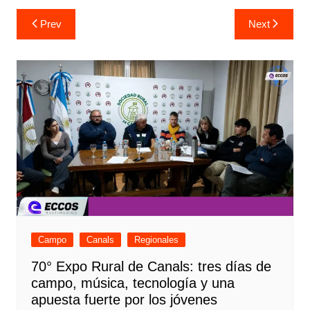
Navegación
Prev
Next
de
entradas
Campo
Canals
Regionales
70° Expo Rural de Canals: tres días de
campo, música, tecnología y una
apuesta fuerte por los jóvenes