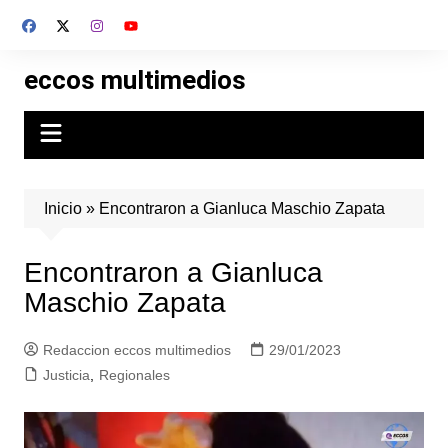
Skip
to
content
eccos multimedios
Inicio
»
Encontraron a Gianluca Maschio Zapata
Encontraron a Gianluca
Maschio Zapata
Redaccion eccos multimedios
29/01/2023
Justicia
,
Regionales