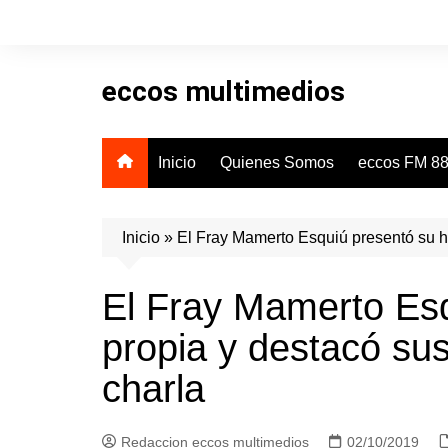
Skip
to
content
eccos multimedios
Inicio
Quienes Somos
eccos FM 88
Inicio
»
El Fray Mamerto Esquiú presentó su hu
El Fray Mamerto Esq
propia y destacó sus
charla
Redaccion eccos multimedios
02/10/2019