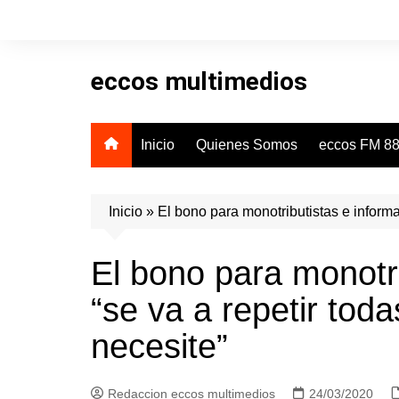
Skip
to
content
eccos multimedios
Inicio
Quienes Somos
eccos FM 88
Inicio
»
El bono para monotributistas e informa
El bono para monotri
“se va a repetir tod
necesite”
Redaccion eccos multimedios
24/03/2020