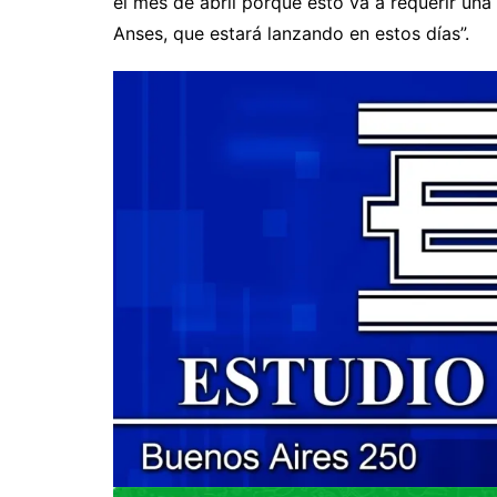
el mes de abril porque esto va a requerir una 
Anses, que estará lanzando en estos días”.