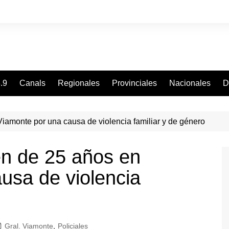
.9
Canals
Regionales
Provinciales
Nacionales
D
iamonte por una causa de violencia familiar y de género
en de 25 años en
usa de violencia
Gral. Viamonte
,
Policiales