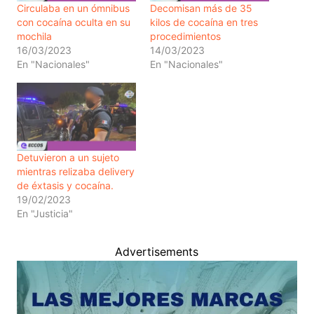
Circulaba en un ómnibus
Decomisan más de 35
con cocaína oculta en su
kilos de cocaína en tres
mochila
procedimientos
16/03/2023
14/03/2023
En "Nacionales"
En "Nacionales"
Detuvieron a un sujeto
mientras relizaba delivery
de éxtasis y cocaína.
19/02/2023
En "Justicia"
Advertisements