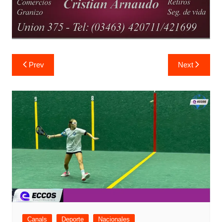
Navegación
Prev
Next
de
entradas
Canals
Deporte
Nacionales