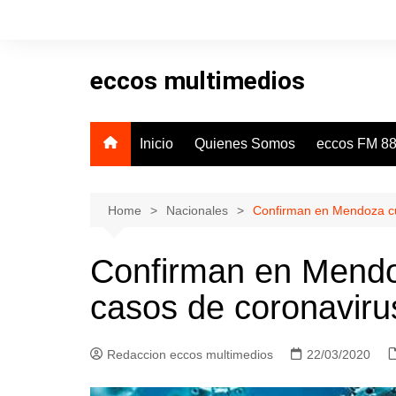
Skip
to
content
eccos multimedios
Inicio
Quienes Somos
eccos FM 88
Home
Nacionales
Confirman en Mendoza cua
Confirman en Mendo
casos de coronavirus
Redaccion eccos multimedios
22/03/2020