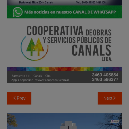
Navegación
Prev
Next
de
entradas