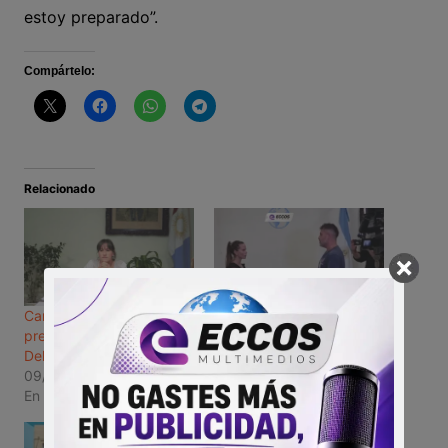
estoy preparado”.
Compártelo:
Relacionado
Canals: Renuncia de la
Canals: Se renovó el
presidente del Concejo
Concejo Deliberante
Deliberante
24/01/2022
09/11/2021
En "Canals"
En "Canals"