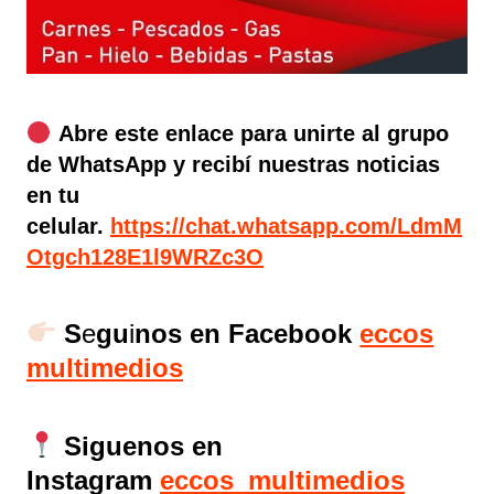
Abre este enlace para unirte al grupo
de WhatsApp y recibí nuestras noticias
en tu
celular.
https://chat.whatsapp.com/LdmM
Otgch128E1l9WRZc3O
S
e
gu
i
nos en Facebook
eccos
multimedios
Siguenos en
Instagram
eccos_multimedios