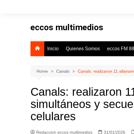
Skip
to
content
eccos multimedios
Inicio
Quienes Somos
eccos FM 88
Home
Canals
Canals: realizaron 11 allana
Canals: realizaron 1
simultáneos y secue
celulares
Redaccion eccos multimedios
31/01/2026