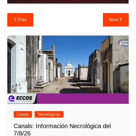
Navegación
Prev
Next
de
entradas
Canals
Necrológicas
Canals: Información Necrológica del
7/8/26