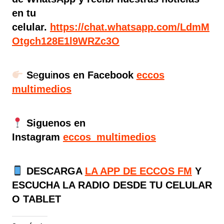
en tu
celular.
https://chat.whatsapp.com/LdmM
Otgch128E1l9WRZc3O
S
e
gu
i
nos en Facebook
eccos
multimedios
Siguenos en
Instagram
eccos_multimedios
DESCARGA
LA APP DE ECCOS FM
Y
ESCUCHA LA RADIO DESDE TU CELULAR
O TABLET