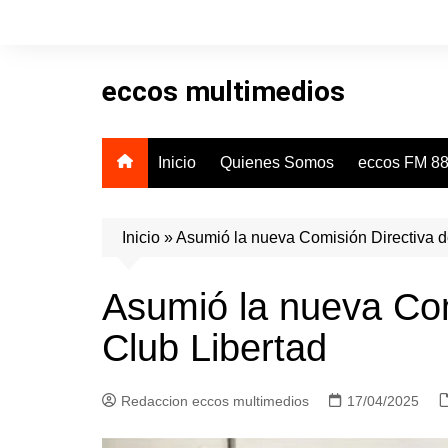
Skip
to
content
eccos multimedios
Inicio
Quienes Somos
eccos FM 88
Inicio
»
Asumió la nueva Comisión Directiva d
Asumió la nueva Com
Club Libertad
Redaccion eccos multimedios
17/04/2025