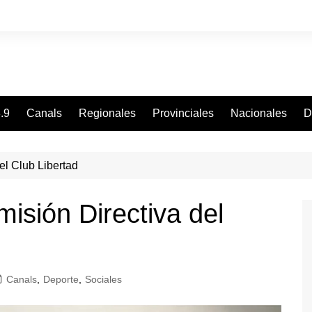
.9
Canals
Regionales
Provinciales
Nacionales
D
el Club Libertad
isión Directiva del
Canals
,
Deporte
,
Sociales