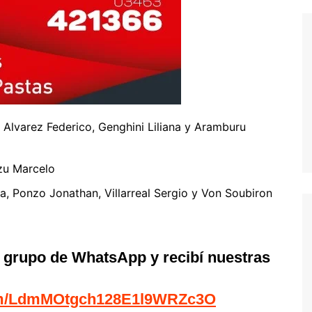
, Alvarez Federico, Genghini Liliana y Aramburu
rzu Marcelo
a, Ponzo Jonathan, Villarreal Sergio y Von Soubiron
l grupo de WhatsApp y recibí nuestras
com/LdmMOtgch128E1l9WRZc3O