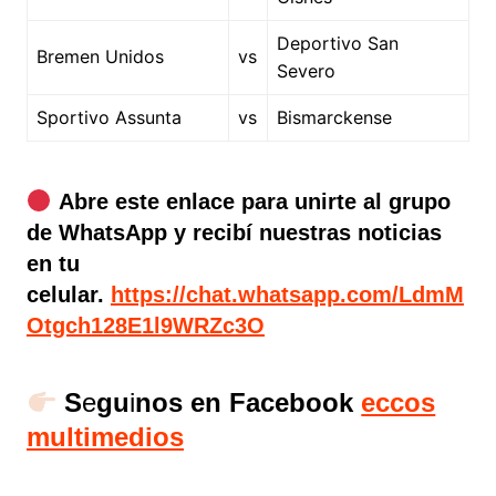
Deportivo San
Bremen Unidos
vs
Severo
Sportivo Assunta
vs
Bismarckense
Abre este enlace para unirte al grupo
de WhatsApp y recibí nuestras noticias
en tu
celular.
https://chat.whatsapp.com/LdmM
Otgch128E1l9WRZc3O
S
e
gu
i
nos en Facebook
eccos
multimedios