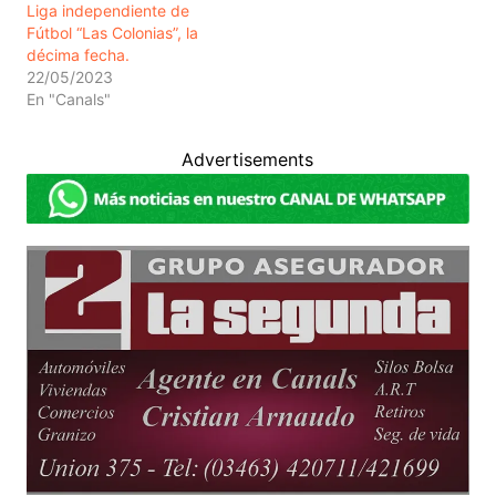
Liga independiente de
Fútbol “Las Colonias”, la
décima fecha.
22/05/2023
En "Canals"
Advertisements