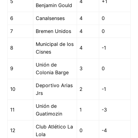
5
4
+1
Benjamin Gould
6
Canalsenses
4
0
7
Bremen Unidos
4
0
Municipal de los
8
4
-1
Cisnes
Unión de
9
3
0
Colonia Barge
Deportivo Arias
10
2
-1
Jrs
Unión de
11
1
-3
Guatimozin
Club Atlético La
12
0
-4
Lola